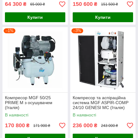
64 300
150 600
₴
₴
65 000 ₴
151 500 ₴
Купити
Купити
–1%
–3%
Компресор MGF 50/25
Компресор та аспіраційна
PRIME M з осушувачем
система MGF ASPIR-COMP
(Італія)
24/10 GENESI MС (Італія)
В наявності
В наявності
170 800
236 000
₴
₴
171 900 ₴
243 000 ₴