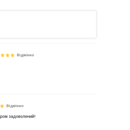
Відмінно
Відмінно
аром задоволений!