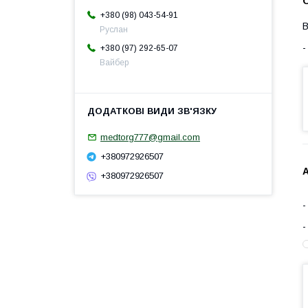
+380 (98) 043-54-91
В
Руслан
+380 (97) 292-65-07
Вайбер
medtorg777@gmail.com
+380972926507
А
+380972926507