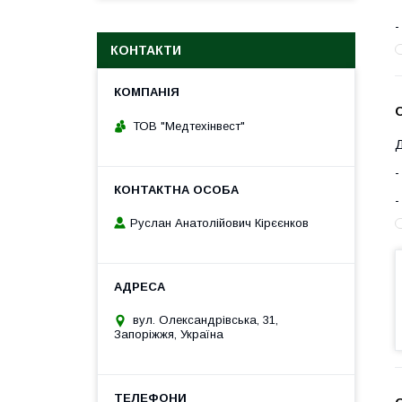
КОНТАКТИ
О
ТОВ "Медтехінвест"
Д
Руслан Анатолійович Кірєєнков
вул. Олександрівська, 31,
Запоріжжя, Україна