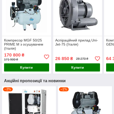
Компресор MGF 50/25
Аспіраційний прилад Uni-
Ком
PRIME M з осушувачем
Jet-75 (Італія)
GENE
(Італія)
170 800
₴
26 850
64 
₴
28 270 ₴
171 900 ₴
Купити
Купити
Акційні пропозиції та новинки
–3%
–1%