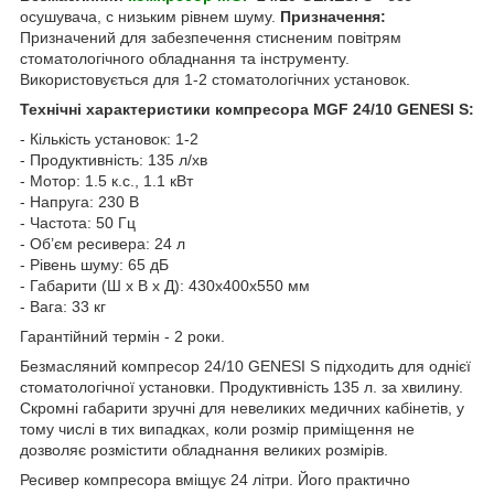
осушувача, с низьким рівнем шуму.
Призначення:
Призначений для забезпечення стисненим повітрям
стоматологічного обладнання та інструменту.
Використовується для 1-2 стоматологічних установок.
Технічні характеристики компресора MGF 24/10 GENESI S:
- Кількість установок: 1-2
- Продуктивність: 135 л/хв
- Мотор: 1.5 к.с., 1.1 кВт
- Напруга: 230 В
- Частота: 50 Гц
- Об’єм ресивера: 24 л
- Рівень шуму: 65 дБ
- Габарити (Ш x В x Д): 430x400x550 мм
- Вага: 33 кг
Гарантійний термін - 2 роки.
Безмасляний компресор 24/10 GENESI S підходить для однієї
стоматологічної установки. Продуктивність 135 л. за хвилину.
Скромні габарити зручні для невеликих медичних кабінетів, у
тому числі в тих випадках, коли розмір приміщення не
дозволяє розмістити обладнання великих розмірів.
Ресивер компресора вміщує 24 літри. Його практично