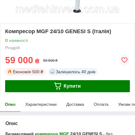
Компресор MGF 24/10 GENESI S (Італія)
В наявності
Роздріб
59 000
₴
59 500 ₴
Економія
500 ₴
Залишилось
40 днів
Купити
Опис
Характеристики
Доставка
Оплата
Умови п
Опис
Безмасляний
компресор MGF
24/10 GENESI S
- без