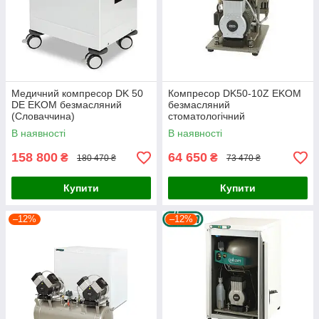
Медичний компресор DK 50
Компресор DK50-10Z EKOM
DE EKOM безмасляний
безмасляний
(Словаччина)
стоматологічний
(Словаччина)
В наявності
В наявності
158 800
64 650
₴
₴
180 470 ₴
73 470 ₴
Купити
Купити
–12%
–12%