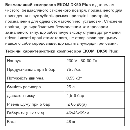
Безмасляний компресор
E
KOM
DK50 Plus
є джерелом
чистого, безмасляного стисненого повітря, призначеного для
приведення в рух зуболікарських приладів і пристроїв,
призначений для однієї стоматологічної установки. Стиснене
повітря, що виробляється безмасляним компресором
зазначеного типу, що забезпечує високу ступінь дотримання
гігієни і якості праці стоматолога, не створюючи при цьому
навколо себе середовище, що містить чужорідні речовини.
Технічні характеристики
компресора
E
KOM
DK50
Plus
:
Напруга
230 V ; 50-60 Гц
Продуктивність при 5 бар
75 л/хв.
Потужність двигуна
0,55 кВт
Ємність ресивера
25 л.
Діапазон тиску
4,5-6 бар
Рівень шуму при 5 бар
≤ 66 дб(а)
Габарити (ш х г х в)
46х46х69см
Вага
48 кг