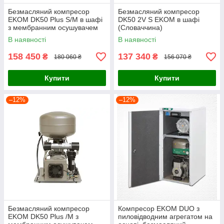
Безмасляний компресор
Безмасляний компресор
EKOM DK50 Plus S/M в шафі
DK50 2V S EKOM в шафі
з мембранним осушувачем
(Словаччина)
В наявності
В наявності
158 450
137 340
₴
₴
180 060 ₴
156 070 ₴
Купити
Купити
–12%
–12%
Безмасляний компресор
Компресор EKOM DUO з
EKOM DK50 Plus /M з
пиловідводним агрегатом на