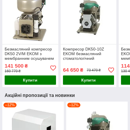
Безмасляний компресор
Компресор DK50-10Z
Без
DK50 2V/M EKOM з
EKOM безмасляний
EKOM
мембранним осушувачем
стоматологічний
мем
(Словаччина)
(Словаччина)
(Сло
141 500
114
₴
64 650
₴
73 470 ₴
160 770 ₴
130 4
Купити
Купити
Акційні пропозиції та новинки
–12%
–12%