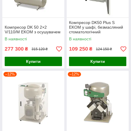
Компресор DK50 Plus S
Компресор DK 50 2×2
EKOM у шафі, безмасляний
V/110/M EKOM з осушувачем
стоматологічний
(Словаччина)
В наявності
В наявності
277 300
109 250
₴
₴
315 120 ₴
124 150 ₴
Купити
Купити
–12%
–12%