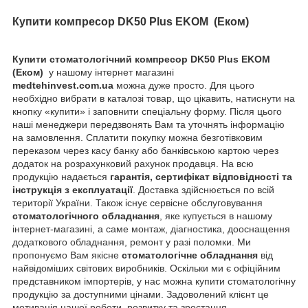
Купити компресор
DK50 Plus
EKOM
(Еком
)
Купити стоматологічний компресор DK50 Plus
EKOM
(Еком
)
у нашому інтернет магазині
medtehinvest.com.ua
можна дуже просто. Для цього
необхідно вибрати в каталозі товар, що цікавить, натиснути на
кнопку «купити» і заповнити спеціальну форму. Після цього
наші менеджери передзвонять Вам та уточнять інформацію
на замовлення. Сплатити покупку можна безготівковим
переказом через касу банку або банківською картою через
додаток на розрахунковий рахунок продавця. На всю
продукцію надається
гарантія, сертифікат відповідності та
інструкція з експлуатації
. Доставка здійснюється по всій
території України. Також існує сервісне обслуговування
стоматологічного обладнання
, яке купується в нашому
інтернет-магазині, а саме монтаж, діагностика, дооснащення
додаткового обладнання, ремонт у разі поломки. Ми
пропонуємо Вам якісне
стоматологічне обладнання
від
найвідоміших світових виробників. Оскільки ми є офіційним
представником імпортерів, у нас можна купити стоматологічну
продукцію за доступними цінами. Задоволений клієнт це
мотивація нашої роботи, розвитку та зростання.