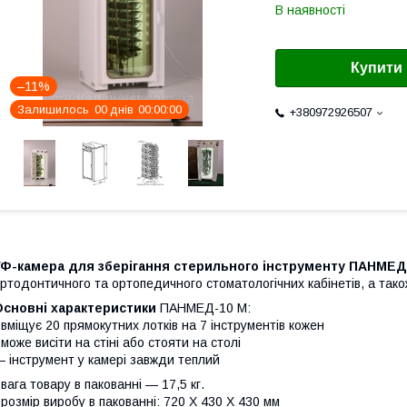
В наявності
Купити
–11%
Залишилось
0
0
днів
0
0
0
0
0
0
+380972926507
УФ-камера для зберігання стерильного інструменту ПАНМЕ
ртодонтичного та ортопедичного стоматологічних кабінетів, а також
Основні характеристики
ПАНМЕД-10 М:
 вміщує 20 прямокутних лотків на 7 інструментів кожен
 може висіти на стіні або стояти на столі
 інструмент у камері завжди теплий
 вага товару в пакованні — 17,5 кг.
 розмір виробу в пакованні: 720 Х 430 Х 430 мм