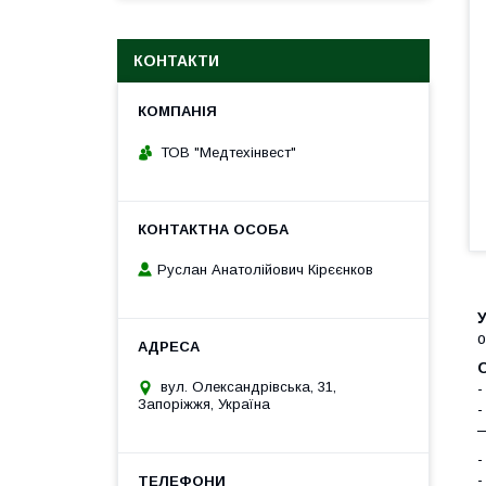
КОНТАКТИ
ТОВ "Медтехінвест"
Руслан Анатолійович Кірєєнков
о
вул. Олександрівська, 31,
-
Запоріжжя, Україна
-
—
-
-