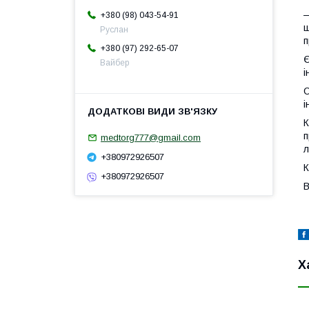
—
+380 (98) 043-54-91
щ
Руслан
п
+380 (97) 292-65-07
Є
Вайбер
і
О
і
К
п
medtorg777@gmail.com
л
+380972926507
К
+380972926507
В
Х