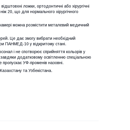
 відштовхні ложки, ортодонтичні або хірургічні
 ніж 20, що для нормального хірургічного
 у камері можна розмістити металевий медичний
ерей. Це дає змогу вибрати необхідний
ери ПАНМЕД-10 у відкритому стані.
сонал і не спотворює сприйняття кольорів у
ло завдяки додатковому освітленню спеціальною
е пропускає УФ-променів назовні.
азахстану та Узбекістана.