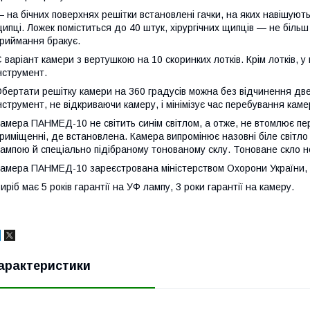
 на бічних поверхнях решітки встановлені гачки, на яких навішують
ипці. Ложек поміститься до 40 штук, хірургічних щипців — не більш
риймання бракує.
 варіант камери з вертушкою на 10 скоринких лотків. Крім лотків,
нструмент.
бертати решітку камери на 360 градусів можна без відчинення дв
нструмент, не відкриваючи камеру, і мінімізує час перебування кам
амера ПАНМЕД-10 не світить синім світлом, а отже, не втомлює пер
риміщенні, де встановлена. Камера випромінює назовні біле світ
ампою й спеціально підібраному тонованому склу. Тоноване скло н
амера ПАНМЕД-10 зареєстрована міністерством Охорони України, К
иріб має 5 років гарантії на УФ лампу, 3 роки гарантії на камеру.
арактеристики