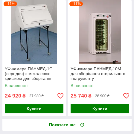
–11%
–11%
УФ-камера ПАНМЕД-1С
УФ-камера ПАНМЕД-10М
(середня) з металевою
для зберігання стерильного
кришкою для зберігання
інструменту
стерильного інструменту
В наявності
В наявності
24 920
25 740
₴
₴
27 980 ₴
28 900 ₴
Купити
Купити
Показати ще