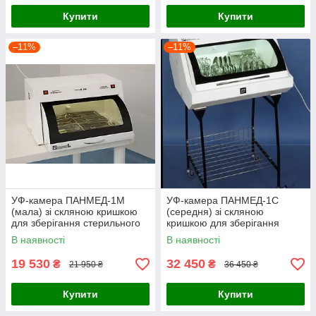
Купити
Купити
–11%
–11%
УФ-камера ПАНМЕД-1М
УФ-камера ПАНМЕД-1С
(мала) зі скляною кришкою
(середня) зі скляною
для зберігання стерильного
кришкою для зберігання
інструменту
стерильного інструменту
В наявності
В наявності
19 530
32 450
₴
₴
21 950 ₴
36 450 ₴
Купити
Купити