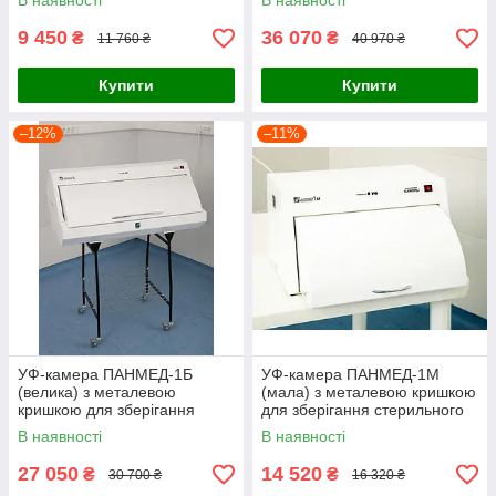
В наявності
В наявності
9 450
36 070
₴
₴
11 760 ₴
40 970 ₴
Купити
Купити
–12%
–11%
УФ-камера ПАНМЕД-1Б
УФ-камера ПАНМЕД-1М
(велика) з металевою
(мала) з металевою кришкою
кришкою для зберігання
для зберігання стерильного
стерильного інструменту
інструменту
В наявності
В наявності
27 050
14 520
₴
₴
30 700 ₴
16 320 ₴