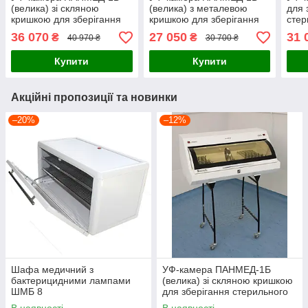
(велика) зі скляною
(велика) з металевою
для 
кришкою для зберігання
кришкою для зберігання
стер
стерильного інструменту
стерильного інструменту
36 070
27 050
31 
₴
₴
40 970 ₴
30 700 ₴
Купити
Купити
Акційні пропозиції та новинки
–20%
–12%
Шафа медичний з
УФ-камера ПАНМЕД-1Б
бактерицидними лампами
(велика) зі скляною кришкою
ШМБ 8
для зберігання стерильного
інструменту