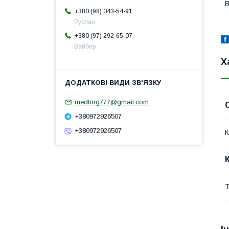
В
+380 (98) 043-54-91
Руслан
+380 (97) 292-65-07
Вайбер
Х
medtorg777@gmail.com
+380972926507
+380972926507
К
Т