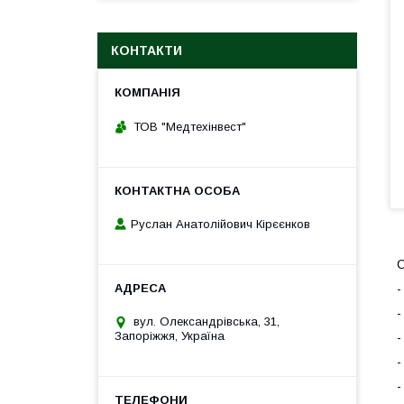
КОНТАКТИ
ТОВ "Медтехінвест"
Руслан Анатолійович Кірєєнков
С
-
-
вул. Олександрівська, 31,
Запоріжжя, Україна
-
-
-