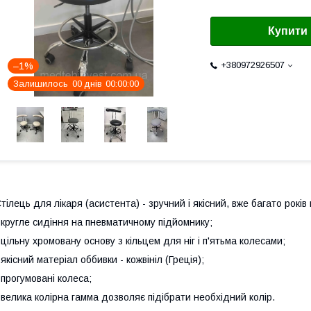
Купити
+380972926507
–1%
Залишилось
0
0
днів
0
0
0
0
0
0
тілець для лікаря (асистента) - зручний і якісний, вже багато років 
 кругле сидіння на пневматичному підйомнику;
 цільну хромовану основу з кільцем для ніг і п'ятьма колесами;
 якісний матеріал оббивки - кожвініл (Греція);
 прогумовані колеса;
 велика колірна гамма дозволяє підібрати необхідний колір.