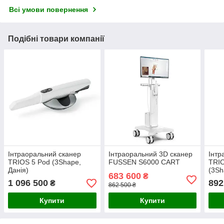
Всі умови повернення
Подібні товари компанії
Інтраоральний сканер
Інтраоральний 3D сканер
Інтр
TRIOS 5 Pod (3Shape,
FUSSEN S6000 CART
TRIO
Данія)
(3Sh
683 600
₴
1 096 500
892
₴
862 500 ₴
Купити
Купити