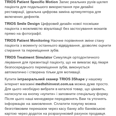
TRIOS Patient Specific Motion
Запис реальних рухів щелеп
пацієнта для подальшого використання при дизайні
реставрації, ідеальна цифрова заміна артикулятора для
включених дефектів.
TRIOS Smile Design
Цифровий дизайн нової посмішки
пацієнта з можливістю візуалізації без застосування мокапів
прямо на фотографії.
TRIOS Patient Monitoring
Наочне порівняння зміни стану
пацієнта з моменту останнього відвідування, дозволяє оцінити
стирання та переміщення зубів.
TRIOS Treatment Simulator
Симуляція ортодонтичного
лікування для презентації пацієнту, що не вимагає від лікаря
безпосереднього переміщення зубів, виконується
автоматично і створена тільки для мотивації.
Купити
інтраоральний сканер TRIOS 3Shape
у нашому
інтернет магазині
medtehinvest.com.ua
можна дуже просто.
Для цього необхідно вибрати в каталозі товар, що цікавить,
натиснути на кнопку «купити» і заповнити спеціальну форму.
Після цього наші менеджери передзвонять Вам та уточнять
інформацію на замовлення. Сплатити покупку можна
безготівковим переказом через касу банку або банківською
картою через додаток на розрахунковий рахунок продавця.