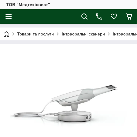
ТОВ "Медтехінвест"
Товари та послуги
Інтраоральні сканери
Інтраораль