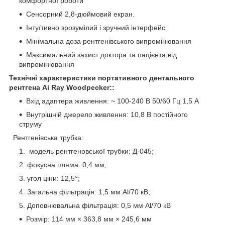
комфортної роботи
Сенсорний 2,8-дюймовий екран.
Інтуїтивно зрозумілий і зручний інтерфейс
Мінімальна доза рентгенівського випромінювання
Максимальний захист доктора та пацієнта від
випромінювання
Технічні характеристики
портативного дентального
рентгена Ai Ray Woodpecker
:
:
Вхід адаптера живлення: ~ 100-240 В 50/60 Гц 1,5 А
Внутрішній джерело живлення: 10,8 В постійного
струму
Рентгенівська трубка:
модель рентгеновської трубки: Д-045;
фокусна пляма: 0,4 мм;
угол ціни: 12,5°;
Загальна фільтрація: 1,5 мм Al/70 кВ;
Доповнювальна фільтрація: 0,5 мм Al/70 кВ
Розмір: 114 мм × 363,8 мм × 245,6 мм