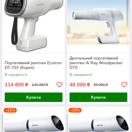
Дентальний портативний
Портативний рентген Ecotron
рентген Ai Ray Woodpecker
DT-703 (Корея)
DTE
В наявності
В наявності
114 800
48 000
₴
₴
134 300 ₴
55 000 ₴
Купити
Купити
–11%
–10%