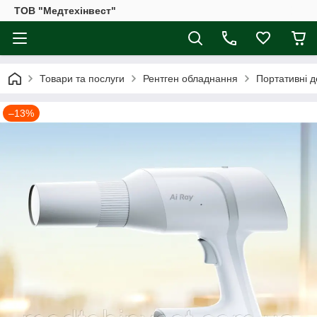
ТОВ "Медтехінвест"
Товари та послуги
Рентген обладнання
Портативні д
–13%