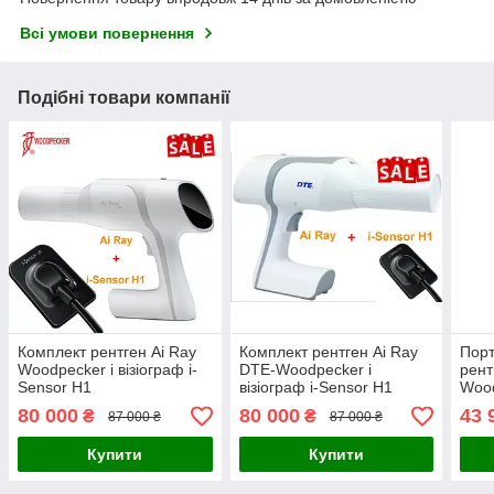
Всі умови повернення
Подібні товари компанії
Комплект рентген Ai Ray
Комплект рентген Ai Ray
Порт
Woodpecker і візіограф i-
DTE-Woodpecker і
рент
Sensor H1
візіограф i-Sensor H1
Woo
80 000
80 000
43 
₴
₴
87 000 ₴
87 000 ₴
Купити
Купити