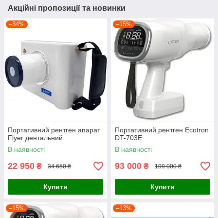
Акційні пропозиції та новинки
–34%
–15%
Портативний рентген апарат
Портативний рентген Ecotron
Flyer дентальний
DT-703E
В наявності
В наявності
22 950
93 000
₴
₴
34 650 ₴
109 000 ₴
Купити
Купити
–15%
–13%