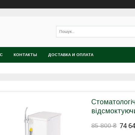
АС
КОНТАКТЫ
ДОСТАВКА И ОПЛАТА
Стоматологі
відсмоктуюч
74 6
85 800 ₴