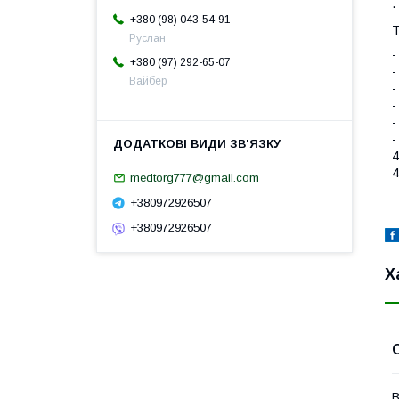
·
+380 (98) 043-54-91
Т
Руслан
-
+380 (97) 292-65-07
-
Вайбер
-
-
-
-
4
4
medtorg777@gmail.com
+380972926507
+380972926507
Х
В