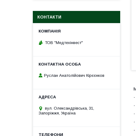
КОНТАКТИ
ТОВ "Медтехінвест"
Руслан Анатолійович Кірєєнков
М
·
·
вул. Олександрівська, 31,
Запоріжжя, Україна
·
·
·