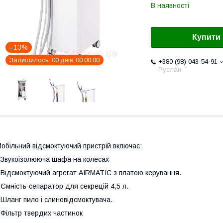
В наявності
Купити
–13%
Залишилось
0
0
днів
0
0
0
0
0
0
+380 (98) 043-54-91
Руслан
обільний відсмоктуючий пристрій включає:
 Звукоізолююча шафа на колесах
 Відсмоктуючий агрегат AIRMATIC з платою керування.
 Ємність-сепаратор для секрецій 4,5 л.
 Шланг пило і слиновідсмоктувача.
 Фільтр твердих частинок