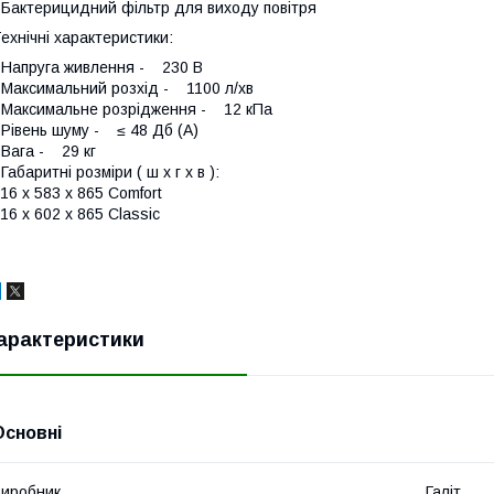
 Бактерицидний фільтр для виходу повітря
ехнічні характеристики:
 Напруга живлення - 230 В
 Максимальний розхід - 1100 л/хв
 Максимальне розрідження - 12 кПа
 Рівень шуму - ≤ 48 Дб (А)
 Вага - 29 кг
 Габаритні розміри ( ш х г х в ):
16 х 583 х 865 Comfort
16 x 602 x 865 Classic
арактеристики
Основні
иробник
Галіт