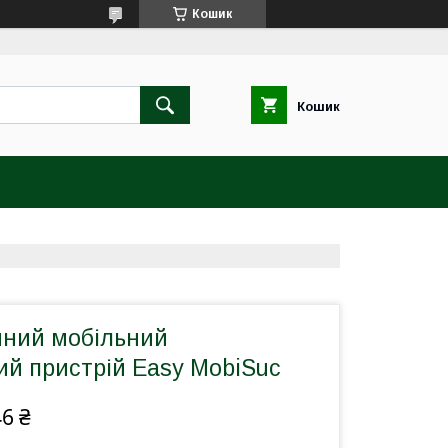
Кошик
Кошик
чний мобільний
ий пристрій Easy MobiSuc
46 ₴