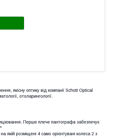
ння, якісну оптику від компанії Schott Оptical
атології, отоларингології.
озиціювання. Перше плече пантографа забезпечує
°
на якій розміщені 4 само орієнтувані колеса 2 з