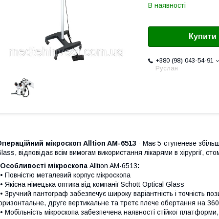
В наявності
Купити
+380 (98) 043-54-91
Руслан
пераційний мікроскоп Alltion AM-6513
- Має 5-ступеневе збільше
lass, відповідає всім вимогам використання лікарями в хірургії, стом
Особливості
мікроскопа
Alltion AM-6513
:
 Повністю металевий корпус мікроскопа
 Якісна німецька оптика від компанії Schott Оptical Glass
 Зручний пантограф забезпечує широку варіантність і точність п
оризонтальне, друге вертикальне та третє плече обертання на 360
 Мобільність мікроскопа забезпечена наявності стійкої платформи, 