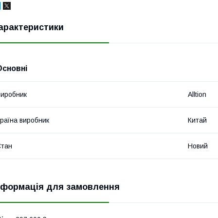
арактеристики
Основні
иробник
Alltion
раїна виробник
Китай
Стан
Новий
нформація для замовлення