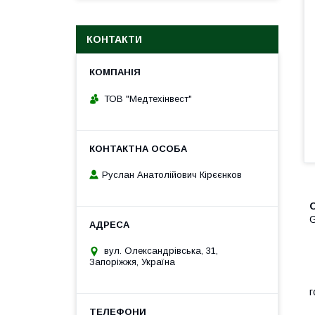
КОНТАКТИ
ТОВ "Медтехінвест"
Руслан Анатолійович Кірєєнков
О
G
вул. Олександрівська, 31,
•
Запоріжжя, Україна
•
•
г
•