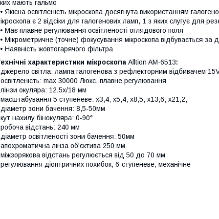
ких мають гальмо
 Якісна освітленість мікроскопа досягнута використанням галоген
ікроскопа є 2 відсіки для галогенових ламп, 1 з яких слугує для ре
 Має плавне регулювання освітленості оглядового поля
 Мікрометричне (точне) фокусування мікроскопа відбувається за 
 Наявність жовтогарячого фільтра
Технічні характеристики
мікроскопа
Alltion AM-6513
:
 джерело світла: лампа галогенова з рефлекторним відбивачем 15
 освітленість: max 30000 Люкс, плавне регулювання
 лінзи окуляра: 12,5x/18 мм
 масштабування 5 ступеневе: х3,4; х5,4; х8,5; х13,6; х21,2;
 діаметр зони бачення: 8,5-50мм
 кут нахилу бінокуляра: 0-90°
 робоча відстань: 240 мм
 діаметр освітленості зони бачення: 50мм
 апохроматична лінза об'єктива 250 мм
 міжзорякова відстань регулюється від 50 до 70 мм
 регулювання діоптричних похибок, 6-ступеневе, механічне