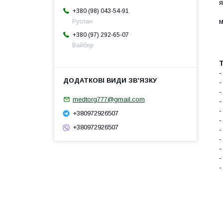
я
+380 (98) 043-54-91
•
м
Руслан
•
+380 (97) 292-65-07
•
Вайбер
•
-
-
-
medtorg777@gmail.com
-
-
+380972926507
-
+380972926507
-
-
-
-
-