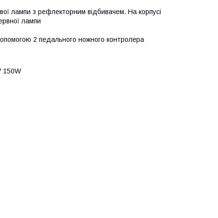
ової лампи з рефлекторним відбивачем. На корпусі
зервної лампи
допомогою 2 педального ножного контролера
V 150W