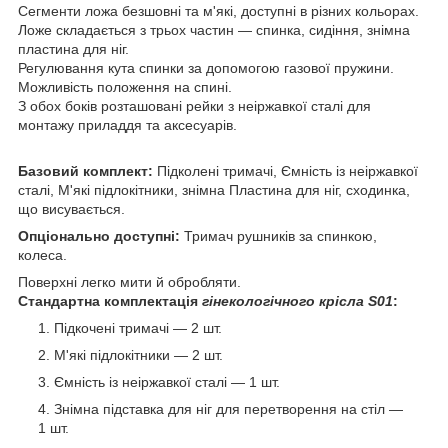
Сегменти ложа безшовні та м'які, доступні в різних кольорах.
Ложе складається з трьох частин — спинка, сидіння, знімна
пластина для ніг.
Регулювання кута спинки за допомогою газової пружини.
Можливість положення на спині.
З обох боків розташовані рейки з неіржавкої сталі для
монтажу приладдя та аксесуарів.
Базовий комплект:
Підколені тримачі, Ємність із неіржавкої
сталі, М'які підлокітники, знімна Пластина для ніг, сходинка,
що висувається.
Опціонально доступні:
Тримач рушників за спинкою,
колеса.
Поверхні легко мити й обробляти.
Стандартна комплектація
гінекологічного крісла S01
:
Підкочені тримачі — 2 шт.
М'які підлокітники — 2 шт.
Ємність із неіржавкої сталі — 1 шт.
Знімна підставка для ніг для перетворення на стіл —
1 шт.