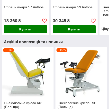
Стілець лікаря S7 Anthos
Стілець лікаря S9 Anthos
Гіне
Fame
Пол
18 360
30 345
₴
₴
Цін
Купити
Купити
Акційні пропозиції та новинки
–15%
–15%
Гінекологічне крісло K01
Гінекологічне крісло R01
(Польща)
(Польща)