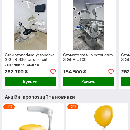
Стоматологічна установка
Стоматологічна установка
Стом
SIGER S30, стельовий
SIGER U100
SIGE
світильник, шовна
обшивка
262 700
154 500
262
₴
₴
Купити
Купити
Акційні пропозиції та новинки
–3%
–3%