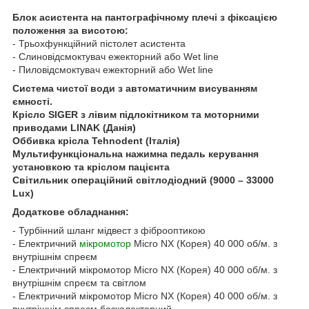
Блок асистента на пантографічному плечі з фіксацією
положення за висотою:
- Трьохфункційний пістолет асистента
- Слиновідсмоктувач ежекторний або Wet line
- Пиловідсмоктувач ежекторний або Wet line
Система чистої води з автоматичним висуванням
ємності.
Крісло SIGER з лівим підлокітником та моторними
приводами LINAK (Данія)
Оббивка крісла Tehnodent (Італія)
Мультифункціональна нажимна педаль керування
установкою та кріслом пацієнта
Світильник операційний світлодіодний (9000 – 33000
Lux)
Додаткове обладнання:
- Турбінний шланг мідвест з фіброоптикою
- Електричний
мікромотор
Micro NX (Корея) 40 000 об/м. з
внутрішнім спреєм
- Електричний мікромотор Micro NX (Корея) 40 000 об/м. з
внутрішнім спреєм та світлом
- Електричний мікромотор Micro NX (Корея) 40 000 об/м. з
внутрішнім спреєм безколекторний