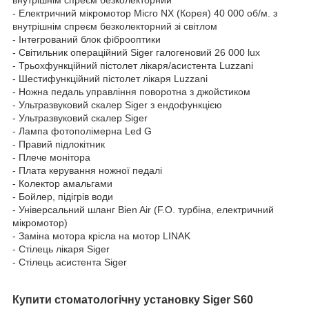
- Електричний мікромотор Micro NX (Корея) 40 000 об/м. з
внутрішнім спреєм безколекторний зі світлом
- Інтегрований блок фіброоптики
- Світильник операційний Siger галогеновий 26 000 lux
- Трьохфункційний пістолет лікаря/асистента Luzzani
- Шестифункційний пістолет лікаря Luzzani
- Ножна педаль управління поворотна з джойстиком
- Ультразвуковий скалер Siger з ендофункцією
- Ультразвуковий скалер Siger
- Лампа фотополімерна Led G
- Правий підлокітник
- Плече монітора
- Плата керування ножної педалі
- Колектор амальгами
- Бойлер, підігрів води
- Універсальний шланг Bien Air (F.O. турбіна, електричний
мікромотор)
- Заміна мотора крісла на мотор LINAK
- Стілець лікаря Siger
- Стілець асистента Siger
Купити стоматологічну установку Siger S60