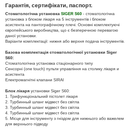
Гарантія, сертифікати, паспорт.
Стоматологічна установка
SIGER S60
- стоматологічна
установка з блоком лікаря на 5 інструментів і блоком
асистента на пантографічному плечі. Основні комплектуючі
європейського виробництва, що є безперечною перевагою
даної установки.
Варіанти комплектації: нижня або верхня подача інструментів.
Базова комплектація стоматологічної установки Siger
S60:
Стоматологічна установка стаціонарного типу
Сенсорні (one touch) пульти управління на столику лікаря и
асистента
Електромагнітні клапани SIRAI
Блок лікаря
установки Siger S60:
1. Трифункціональний пістолет лікаря
2. Турбинный шланг мідвест без світла
3. Турбинный шланг мідвест без світла
4. Турбинный шланг мідвест без світла
5. Місце для інструменту з гніздом для нижнього або важелем
для верхнього підводу