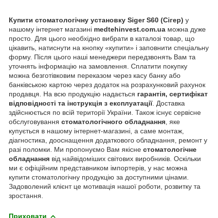
Купити стоматологічну установку Siger S60 (Сігер)
у
нашому інтернет магазині
medtehinvest.com.ua
можна дуже
просто. Для цього необхідно вибрати в каталозі товар, що
цікавить, натиснути на кнопку «купити» і заповнити спеціальну
форму. Після цього наші менеджери передзвонять Вам та
уточнять інформацію на замовлення. Сплатити покупку
можна безготівковим переказом через касу банку або
банківською картою через додаток на розрахунковий рахунок
продавця. На всю продукцію надається
гарантія, сертифікат
відповідності та інструкція з експлуатації
. Доставка
здійснюється по всій території України. Також існує сервісне
обслуговування
стоматологічного обладнання
, яке
купується в нашому інтернет-магазині, а саме монтаж,
діагностика, дооснащення додаткового обладнання, ремонт у
разі поломки. Ми пропонуємо Вам якісне
стоматологічне
обладнання
від найвідоміших світових виробників. Оскільки
ми є офіційним представником імпортерів, у нас можна
купити стоматологічну продукцію за доступними цінами.
Задоволений клієнт це мотивація нашої роботи, розвитку та
зростання.
Приховати