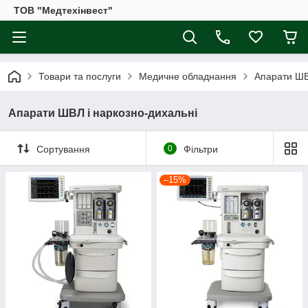
ТОВ "Медтехінвест"
Товари та послуги
Медичне обладнання
Апарати ШВ
Апарати ШВЛ і наркозно-дихальні
Сортування
0
Фільтри
–15%