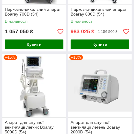
Наркозно-дихальний апарат
Наркозно-дихальний апарат
Boaray 700D (54)
Boaray 600D (54)
В наявності
В наявності
1 057 050
983 025
₴
₴
1 156 500 ₴
Купити
Купити
–15%
–15%
Aпарат для штучної
Aпарат для штучної
вентиляції легких Boaray
вентиляції легень Boaray
5000D (54)
2000D (54)